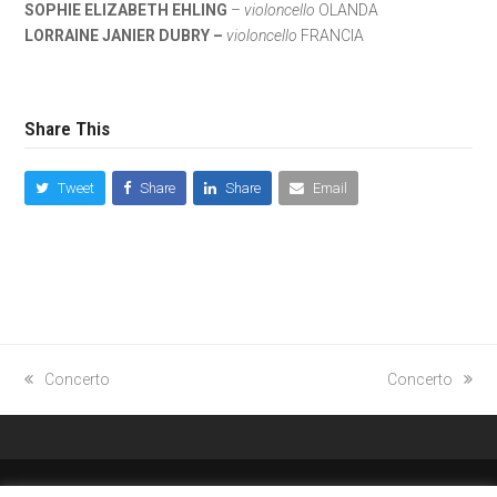
SOPHIE ELIZABETH EHLING
–
violoncello
OLANDA
LORRAINE JANIER DUBRY –
violoncello
FRANCIA
Share This
Tweet
Share
Share
Email
previous
Concerto
next
Concerto
post:
post:
FACEBOOK