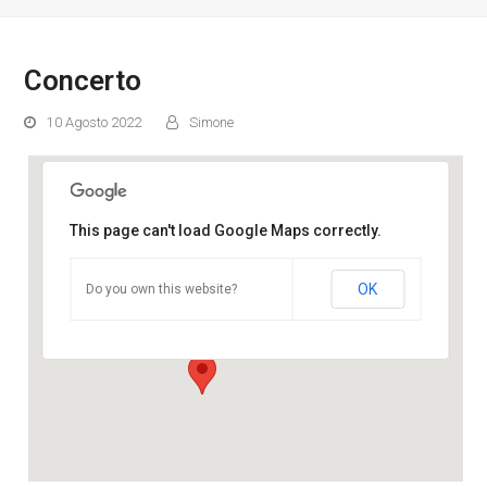
Concerto
10 Agosto 2022
Simone
This page can't load Google Maps correctly.
Chiesa di Santa Maria degli Angeli
OK
Do you own this website?
Via della Scala - Santu Lussurgiu
Eventi