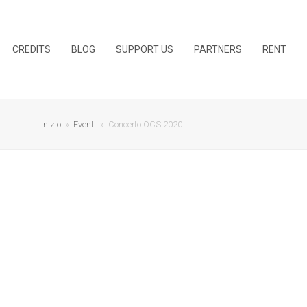
CREDITS
BLOG
SUPPORT US
PARTNERS
RENT
Inizio
»
Eventi
»
Concerto OCS 2020