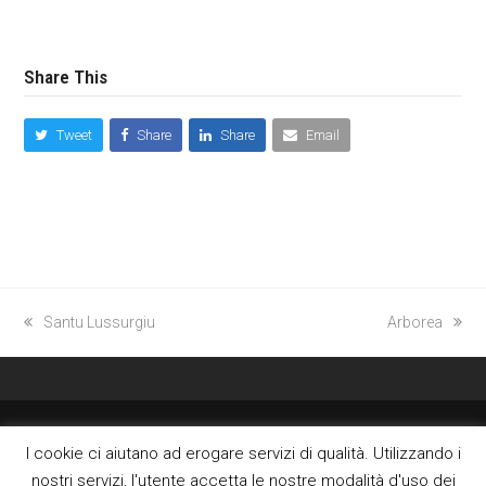
Share This
Tweet
Share
Share
Email
previous
Santu Lussurgiu
next
Arborea
post:
post:
FACEBOOK
I cookie ci aiutano ad erogare servizi di qualità. Utilizzando i
Copyright © 2026 - OCS Orchestra da Camera della Sardegna. All rights
reserved..
nostri servizi, l'utente accetta le nostre modalità d'uso dei