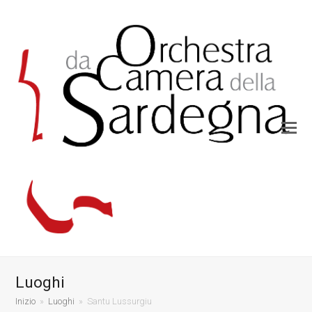
Luoghi
Inizio
»
Luoghi
»
Santu Lussurgiu