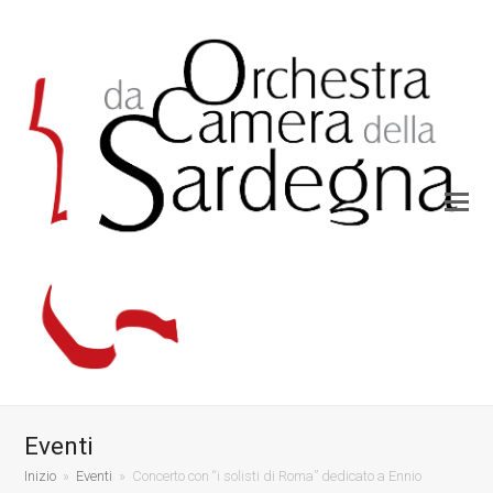
Eventi
Inizio
»
Eventi
»
Concerto con “i solisti di Roma” dedicato a Ennio