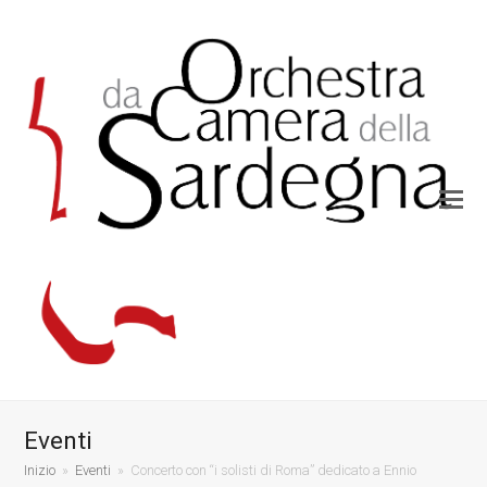
Eventi
Inizio
»
Eventi
»
Concerto con “i solisti di Roma” dedicato a Ennio